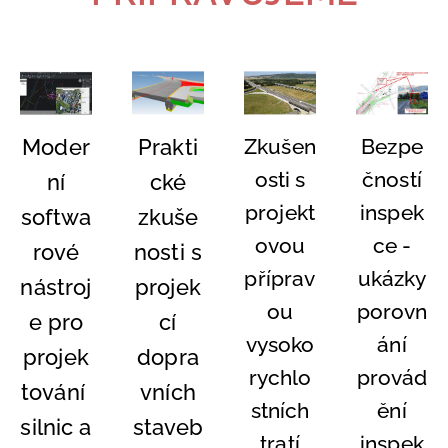
Moder
Prakti
Zkušen
Bezpe
osti s
čností
ní
cké
projekt
inspek
softwa
zkuše
ovou
ce -
rové
nosti s
příprav
ukázky
nástroj
projek
ou
porovn
e pro
cí
vysoko
ání
projek
dopra
rychlo
provád
tování
vních
stních
ění
silnic a
staveb
tratí
inspek