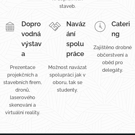
staveb.
Dopro
Naváz
Cateri
vodná
ání
ng
výstav
spolu
Zajištěno drobné
a
práce
občerstvení a
oběd pro
Prezentace
Možnost navázat
delegáty.
projekčních a
spolupráci jak v
stavebních firem,
oboru, tak se
dronů,
studenty.
laserového
skenování a
virtuální reality.