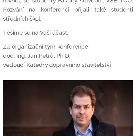
rovněž se studenty Fakulty stavební, VŠB-TUO.
Pozvání na
konferenci
přijali také studenti
středních škol.
Těšíme se na Vaši účast.
Za organizační tým konference
doc. Ing. Jan Petrů, Ph.D.
vedoucí Katedry dopravního stavitelství