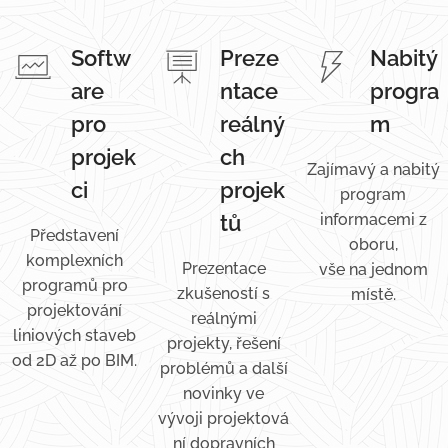
Softw
Preze
Nabitý
are
ntace
progra
pro
reálný
m
projek
ch
Zajímavý a nabitý
ci
projek
program
tů
informacemi z
Představení
oboru,
komplexních
Prezentace
vše na jednom
programů pro
zkušeností s
místě.
projektování
reálnými
liniových staveb
projekty, řešení
od 2D až po BIM.
problémů a další
novinky ve
vývoji projektová
ní dopravních